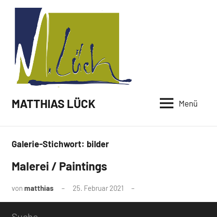
Zum
Inhalt
springen
MATTHIAS LÜCK
Menü
Galerie-Stichwort:
bilder
Malerei / Paintings
von
matthias
25. Februar 2021
Suche