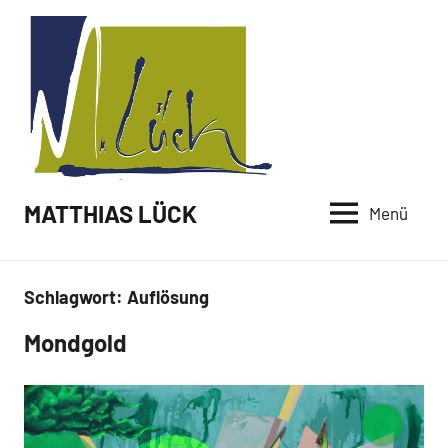
Zum
Inhalt
springen
MATTHIAS LÜCK
Menü
Schlagwort:
Auflösung
Mondgold
Malerei /
Paintings