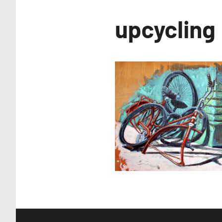
Malerei /
upcycling
Neuigkeiten
Paintings