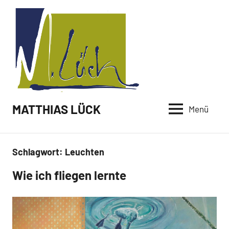
Zum
Inhalt
springen
MATTHIAS LÜCK
Menü
Schlagwort:
Leuchten
Wie ich fliegen lernte
Arbeiten
Malerei /
Neuigkeiten
2022
Paintings