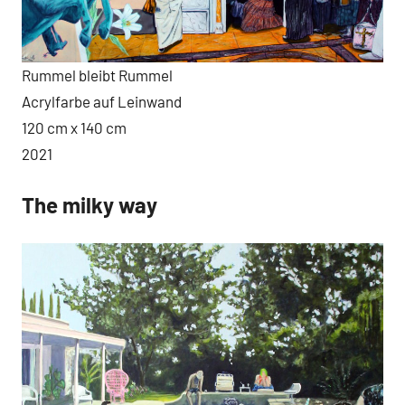
Rummel bleibt Rummel
Acrylfarbe auf Leinwand
120 cm x 140 cm
2021
The milky way
Arbeiten
Neuigkeiten
2021