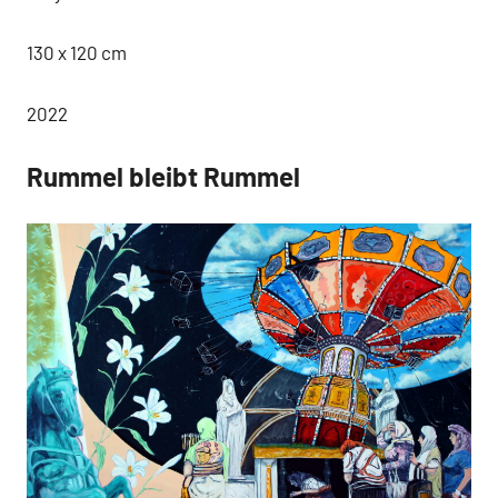
130 x 120 cm
2022
Rummel bleibt Rummel
Arbeiten
Neuigkeiten
2021