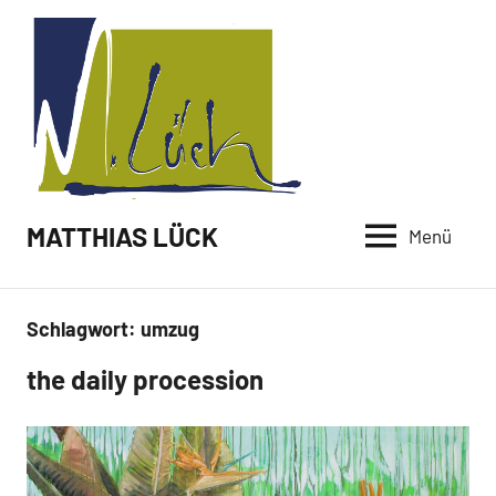
Zum
Inhalt
springen
MATTHIAS LÜCK
Menü
Schlagwort:
umzug
the daily procession
Malerei /
Neuigkeiten
Paintings