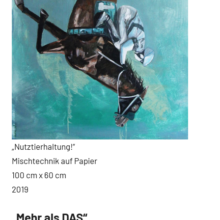
„Nutztierhaltung!“
Mischtechnik auf Papier
100 cm x 60 cm
2019
„Mehr als DAS“
Arbeiten
Neuigkeiten