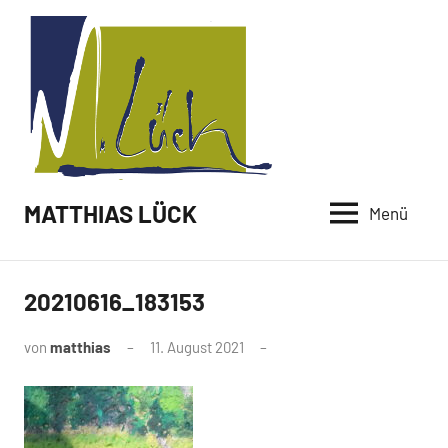
Zum
Inhalt
springen
MATTHIAS LÜCK
Menü
20210616_183153
von
matthias
11. August 2021