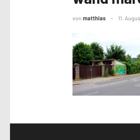
von
matthias
11. Augu