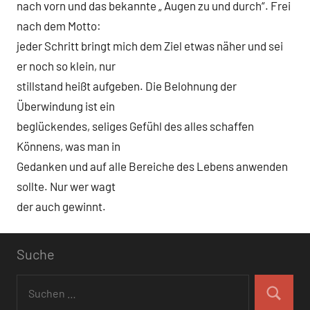
nach vorn und das bekannte „ Augen zu und durch“. Frei
nach dem Motto:
jeder Schritt bringt mich dem Ziel etwas näher und sei
er noch so klein, nur
stillstand heißt aufgeben. Die Belohnung der
Überwindung ist ein
beglückendes, seliges Gefühl des alles schaffen
Könnens, was man in
Gedanken und auf alle Bereiche des Lebens anwenden
sollte. Nur wer wagt
der auch gewinnt.
Schlagwörter
Suche
Suchen
Der Sprung
nach:
Suchen
ins