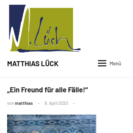
Zum
Inhalt
springen
MATTHIAS LÜCK
Menü
„Ein Freund für alle Fälle!“
von
matthias
9. April 2020