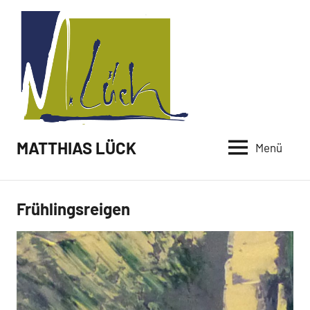
Zum
Inhalt
springen
MATTHIAS LÜCK
Menü
Frühlingsreigen
Malerei /
Paintings