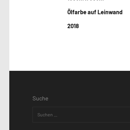
Ölfarbe auf Leinwand
2018
Schlagwörter
Abstrakt
Buckower
Suche
Gartentag
Suchen
Flamingo
nach:
grün