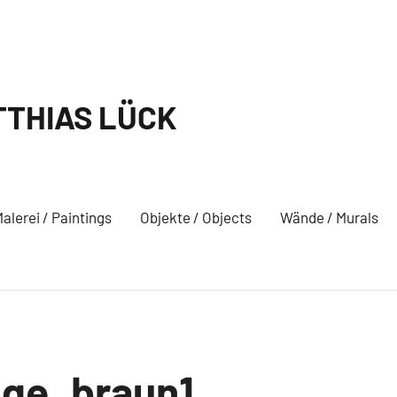
THIAS LÜCK
alerei / Paintings
Objekte / Objects
Wände / Murals
nge_braun1