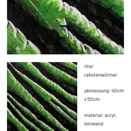
titel:
raketenwürmer
abmessung: 40cm
x 50cm
material: acryl,
leinwand