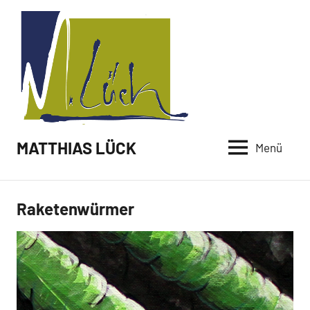
Zum
Inhalt
springen
MATTHIAS LÜCK
Menü
Raketenwürmer
Malerei /
Paintings