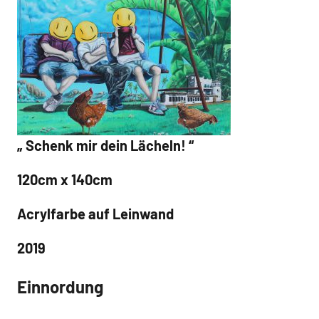
„ Schenk mir dein Lächeln! “
120cm x 140cm
Acrylfarbe auf Leinwand
2019
Einnordung
Malerei /
Paintings