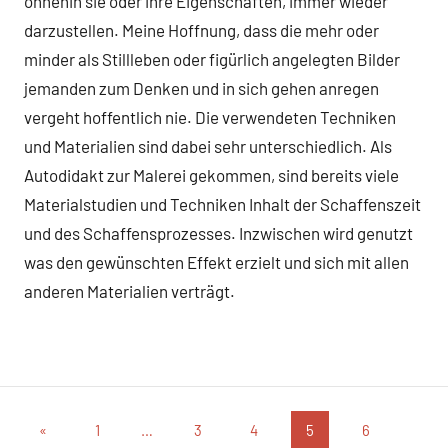
ohnehin sie oder ihre Eigenschaften, immer wieder
darzustellen. Meine Hoffnung, dass die mehr oder
minder als Stillleben oder figürlich angelegten Bilder
jemanden zum Denken und in sich gehen anregen
vergeht hoffentlich nie. Die verwendeten Techniken
und Materialien sind dabei sehr unterschiedlich. Als
Autodidakt zur Malerei gekommen, sind bereits viele
Materialstudien und Techniken Inhalt der Schaffenszeit
und des Schaffensprozesses. Inzwischen wird genutzt
was den gewünschten Effekt erzielt und sich mit allen
anderen Materialien verträgt.
Seitennummerierung
Vorherige
«
1
…
3
4
5
6