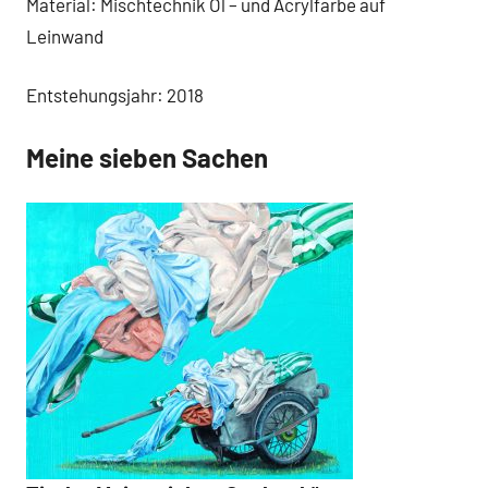
Material: Mischtechnik Öl – und Acrylfarbe auf
Leinwand
Entstehungsjahr: 2018
Meine sieben Sachen
Malerei /
Neuigkeiten
Paintings