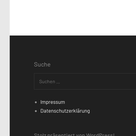
Schlagwörter
acrylfarbe
Berlin
Suche
Buckow
Suchen
Buckower
nach:
Gartentag
Impressum
Buckower
Datenschutzerklärung
Rosentage
Geometrie
Grafik
Stolz präsentiert von WordPress!