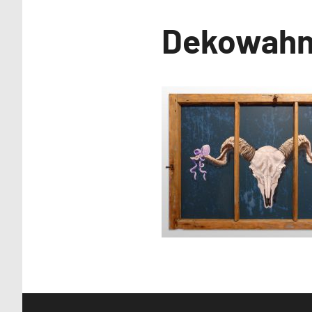
Malerei /
Dekowahn
Paintings