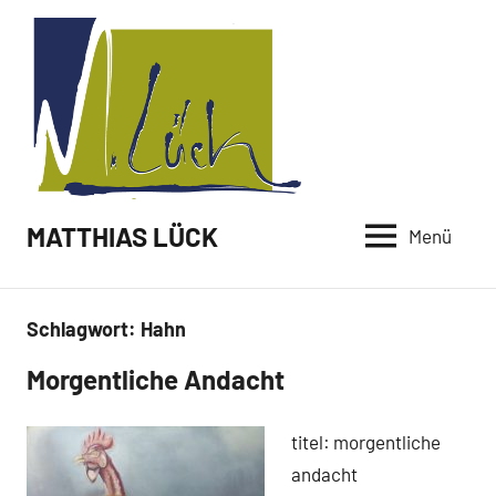
Zum
Inhalt
springen
MATTHIAS LÜCK
Menü
Schlagwort:
Hahn
Morgentliche Andacht
Malerei /
Paintings
titel: morgentliche
andacht