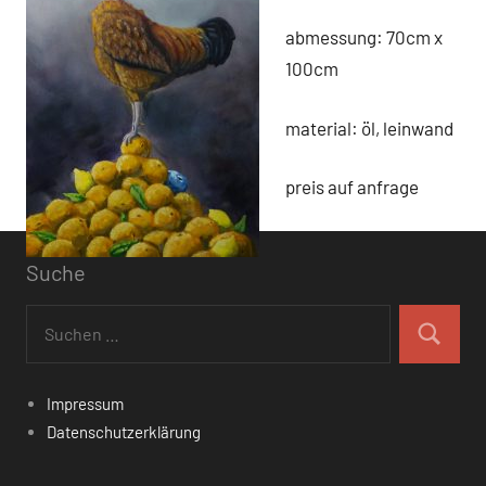
abmessung: 70cm x
100cm
material: öl, leinwand
preis auf anfrage
Suche
Suchen
nach:
Suchen
Impressum
Datenschutzerklärung