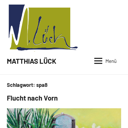
Zum
Inhalt
springen
MATTHIAS LÜCK
Menü
Schlagwort:
spaß
Flucht nach Vorn
Malerei /
Neuigkeiten
Paintings