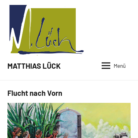
Zum
Inhalt
springen
MATTHIAS LÜCK
Menü
Flucht nach Vorn
Malerei /
Neuigkeiten
Paintings