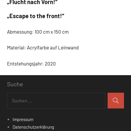
„Flucht nach Vorn!“
„Escape to the front!“
Abmessung: 100 cm x 150 cm
Material: Acrylfarbe auf Leinwand
Entstehungsjahr: 2020
Suche
Schlagwörter
Suchen
nach:
brandenburg
Suchen
Buckow
Impressum
corte
Datenschutzerklärung