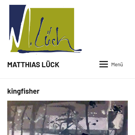
Zum
Inhalt
springen
MATTHIAS LÜCK
Menü
kingfisher
Malerei /
Paintings