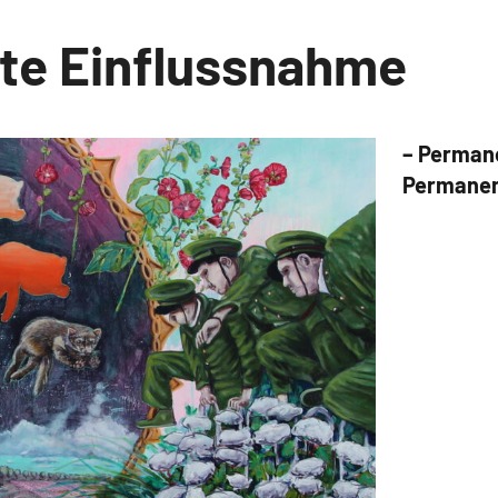
te Einflussnahme
iten
– Perman
Permanen