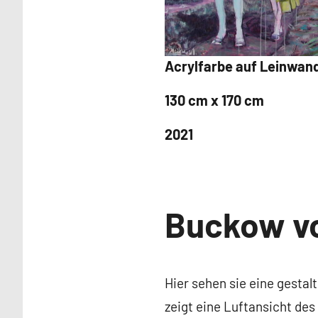
Acrylfarbe auf Leinwan
130 cm x 170 cm
2021
Wände
Buckow v
/
Murals
Hier sehen sie eine gesta
zeigt eine Luftansicht des