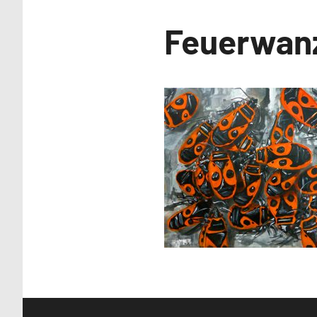
Malerei /
Feuerwan
Paintings