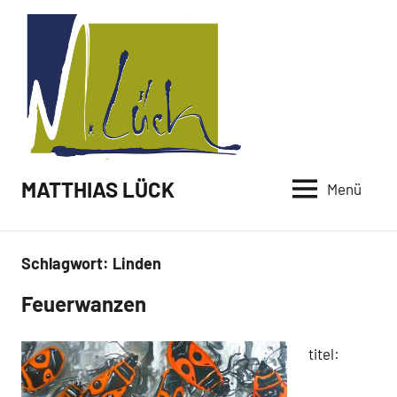
Zum
Inhalt
springen
MATTHIAS LÜCK
Menü
Schlagwort:
Linden
Feuerwanzen
Malerei /
Paintings
titel: