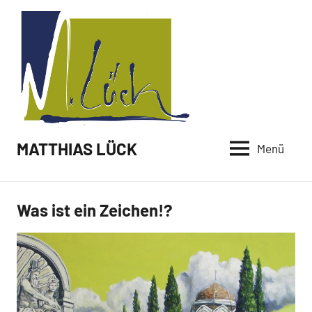
Zum
Inhalt
springen
MATTHIAS LÜCK
Menü
Was ist ein Zeichen!?
Malerei /
Neuigkeiten
Paintings